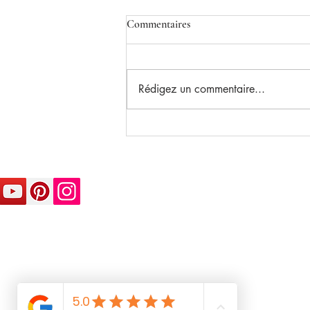
Commentaires
Rédigez un commentaire...
Sophie DUMONT
sophiedumont.com
+33 6 24 01 77 42
contact@sophiedumont.com
11, rue du Moulin
14830 LANGRUNE SUR MER
FRANCE