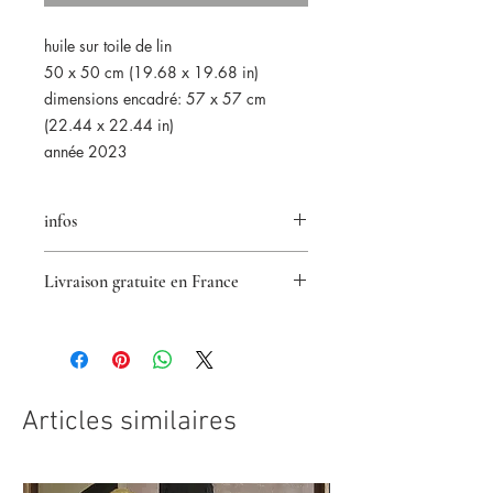
huile sur toile de lin
50 x 50 cm (19.68 x 19.68 in)
dimensions encadré: 57 x 57 cm
(22.44 x 22.44 in)
année 2023
infos
Retour accepté pendant 14 jours
Livraison gratuite en France
Certificat d'authenticité fourni
Paiements sécurisés
.
Paypal/VisaMastercard
Articles similaires