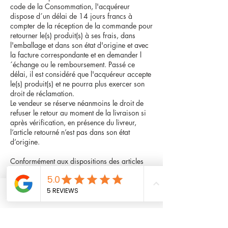
code de la Consommation, l'acquéreur
dispose d´un délai de 14 jours francs à
compter de la réception de la commande pour
retourner le(s) produit(s) à ses frais, dans
l'emballage et dans son état d'origine et avec
la facture correspondante et en demander l
´échange ou le remboursement. Passé ce
délai, il est considéré que l'acquéreur accepte
le(s) produit(s) et ne pourra plus exercer son
droit de réclamation.
Le vendeur se réserve néanmoins le droit de
refuser le retour au moment de la livraison si
après vérification, en présence du livreur,
l’article retourné n’est pas dans son état
d’origine.
Conformément aux dispositions des articles
1641 et suivants du Code civil, le vendeur
garantit l'acheteur, en tout état de cause, de
toutes les conséquences dommageables des
défauts et vices cachés que serait susceptible
Phone
Email
Facebook
de révéler la marchandise vendue, sous
réserve que ces derniers lui soient signalés