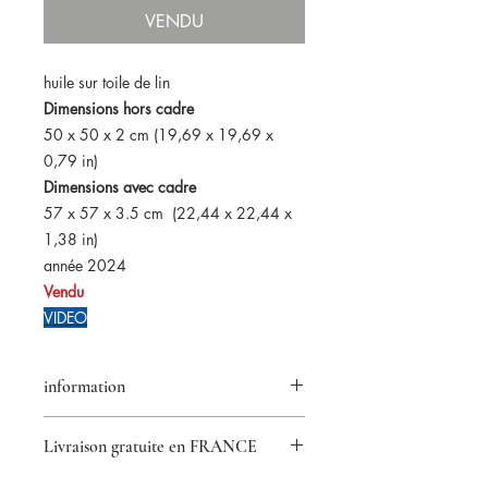
VENDU
huile sur toile de lin
Dimensions hors cadre
50 x 50 x 2 cm (19,69 x 19,69 x
0,79 in)
Dimensions avec cadre
57 x 57 x 3.5 cm (22,44 x 22,44 x
1,38 in)
année 2024
Vendu
VIDEO
information
Retour accepté pendant 14 jours
Livraison gratuite en FRANCE
Certificat d'authenticité fourni
Paiements sécurisés