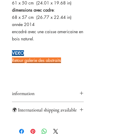
61 x 50 cm (24.01 x 19.68 in)
dimensions avec cadre
:
68 x 57 cm (26.77 x 22.44 in)
année 2014
encadré avec une caisse americaine en
bois naturel.
VIDEO
Retour galerie des
abstraits
information
Retour accepté pendant 14 jours
🌍 International shipping available
Certificat d'authenticité fourni
Paiements sécurisés
informations
Paypal/VisaMastercard