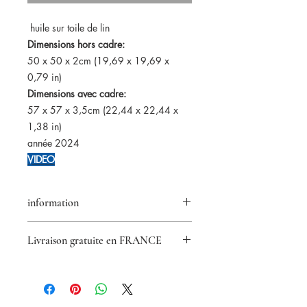
huile sur toile de lin
Dimensions hors cadre:
50 x 50 x 2cm (19,69 x 19,69 x
0,79 in)
Dimensions avec cadre:
57 x 57 x 3,5cm (22,44 x 22,44 x
1,38 in)
année 2024
VIDEO
information
Livraison gratuite en FRANCE
Retour accepté pendant 14 jours
Certificat d'authenticité fourni
Paiements sécurisés
Paypal/Visa/Mastercard