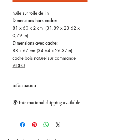
huile sur toile de lin
Dimensions hors cadre:
81 x 60 x 2 cm (31,89 x 23.62 x
0,79 in)
Dimensions avec cadre:
88 x 67 cm (34.64 x 26.37in)
cadre bois naturel sur commande
VIDEO
information
Retour accepté pendant 14 jours
🌍 International shipping available
Certificat d'authenticité fourni
Paiements sécurisés
Worldwide shipping from France with
Paypal/VisaMastercard
DHL Express.
US import fees covered.
For other international destinations,