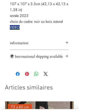
107 x 107 x 3.5cm (42,13 x 42,13 x
1,38 in)
année 2025
choix du cadre: noir ou bois naturel
VIDEO
information
infos
🌍 International shipping available
retours acceptés pendant 14 jours
★ Original artwork
Worldwide shipping from France with
✑ Certificate of authenticity
DHL Express.
✈ International delivery
US import fees covered.
☑ Secure payment
For other international destinations,
⌬ Appropriate packaging
local customs charges or VAT may
Articles similaires
apply.
73 x 60 cm