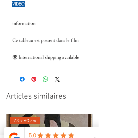
VIDEO
information
Retour accepté pendant 14 jours
Ce tableau est present dans le film
Certificat d'authenticité fourni
Paiements sécurisés
Adieu monde cruel de Félix de Givry
Paypal/VisaMastercard
🌍 International shipping available
informations
Articles similaires
73 x 60 cm