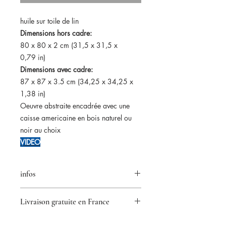
huile sur toile de lin
Dimensions hors cadre:
80 x 80 x 2 cm (31,5 x 31,5 x
0,79 in)
Dimensions avec cadre:
87 x 87 x 3.5 cm (34,25 x 34,25 x
1,38 in)
Oeuvre abstraite encadrée avec une
caisse americaine en bois naturel ou
noir au choix
VIDEO
infos
★ Original artwork
Livraison gratuite en France
✑ Certificate of authenticity
✈ International delivery
.
☑ Secure payment