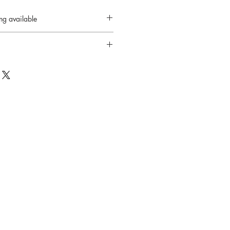
ing available
nt 14 jours
té fourni
ard