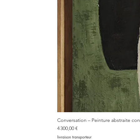
Conversation – Peinture abstraite c
Prix
4 300,00 €
livraison transporteur