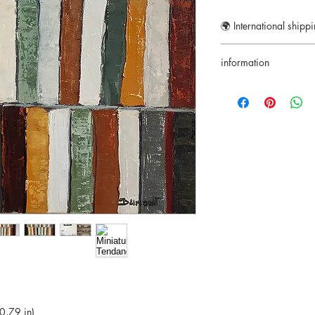
🌍 International shipp
Plus d'information
information
Retour accepté penda
Certificat d'authentici
Paiements sécurisés
Paypal/Visa/Masterc
0,79 in)