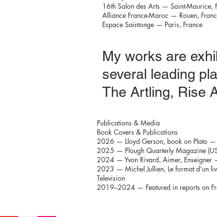
16th Salon des Arts — Saint-Maurice, 
Alliance France-Maroc — Rouen, Fran
Espace Saintonge — Paris, France
My works are exhib
several leading pl
The Artling, Rise A
Publications & Media
Book Covers & Publications
2026 — Lloyd Gerson, book on Plato — U
2025 — Plough Quarterly Magazine (USA) —
2024 — Yvon Rivard, Aimer, Enseigner —
2023 — Michel Jullien, Le format d’un li
Television
2019–2024 — Featured in reports on F