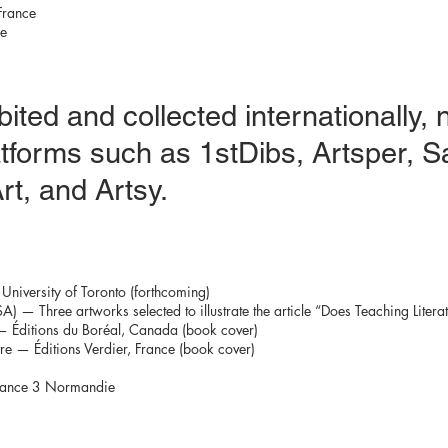
France
ce
ited and collected internationally, 
atforms such as 1stDibs, Artsper, Sa
rt, and Artsy.
niversity of Toronto (forthcoming)
 Three artworks selected to illustrate the article “Does Teaching Litera
 Éditions du Boréal, Canada (book cover)
vre — Éditions Verdier, France (book cover)
rance 3 Normandie