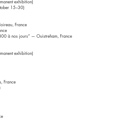
rmanent exhibition)
ctober 15–30)
oireau, France
ance
1800 à nos jours” — Ouistreham, France
rmanent exhibition)
, France
)
ce