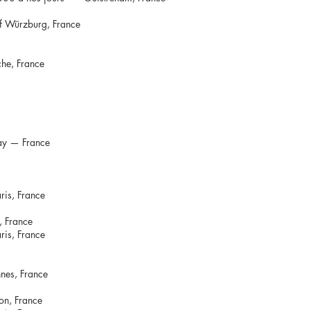
of Würzburg, France
he, France
ray — France
ris, France
, France
ris, France
nes, France
don, France