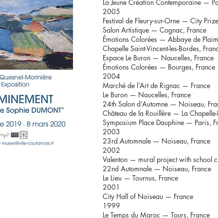
La Jeune Création Contemporaine — Pa
2005
Festival de Fleury-sur-Orne — City Priz
Salon Artistique — Cognac, France
Émotions Colorées — Abbaye de Plaim
Chapelle Saint-Vincent-les-Bordes, Fran
Espace Le Buron — Naucelles, France
Émotions Colorées — Bourges, France
2004
Marché de l’Art de Rignac — France
Le Buron — Naucelles, France
24th Salon d’Automne — Noiseau, Fra
Château de la Rouillère — La Chapelle-
Symposium Place Dauphine — Paris, F
2003
23rd Automnale — Noiseau, France
2002
Valenton — mural project with school c
22nd Automnale — Noiseau, France
Le Lieu — Tournus, France
2001
City Hall of Noiseau — France
1999
Le Temps du Maroc — Tours, France