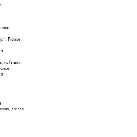
e
rance
jon, France
da
aen, France
rance
da
e
ereux, France