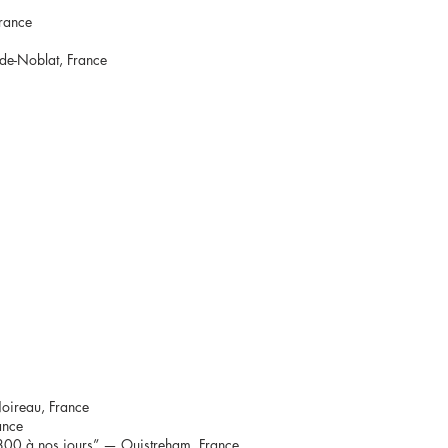
rance
-de-Noblat, France
oireau, France
ance
1800 à nos jours” — Ouistreham, France