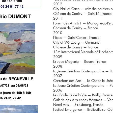
2012
City Hall of Caen — with the painters 
Château de Canisy — Saint-Lô, France
2011
Forum des Arts 61 — Mortagne-au-Perc
Château de Canisy — France
2010
Fiteco — Saint-Contest, France
City of Würzburg — Germany
Château de Canisy — France
13th International Biennale of Tincheb
2009
Espace Magenta — Rouen, France
2008
La Jeune Création Contemporaine — Pa
2007
Carrefour des Arts — La Chapelle-Urée
La Jeune Création Contemporaine — Pa
2006
Les Couleurs de la Vie — Bailly, France
Galerie des Arts et des Hommes — Van
Need Arts — Strasbourg, France
Festival Émergence — Bretteville-sur-O