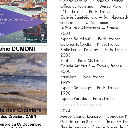
Galerie Voltaire — Grenoble, France
Office du Tourisme — Dun-sur-Auron, F
L’Œil du Jour — Paris, France
Galerie Saint-Léonard — Saint-Léonard
Galerie 21 — Uzès, France
Le Prieuré d’Allichamps — France
2004
Espace Saint-Louis — Paris, France
Galeries Lafayette — Nice, France
Bibliothèque d’Alleray — Paris, France
2003
Scribo — Paris XII, France
Galerie Artifact 3 — Troyes, France
2000
Xanthines — Lyon, France
1999
Espace Saintonge — Paris, France
1998
Espace Paradis — Paris, France
Group Exhibitions
2024
Musée Charles Léandre — Condé-sur-N
Galerie Indian Summer — Île de Ré, Fr
“Les Artistes de la Côte de Nacre de 