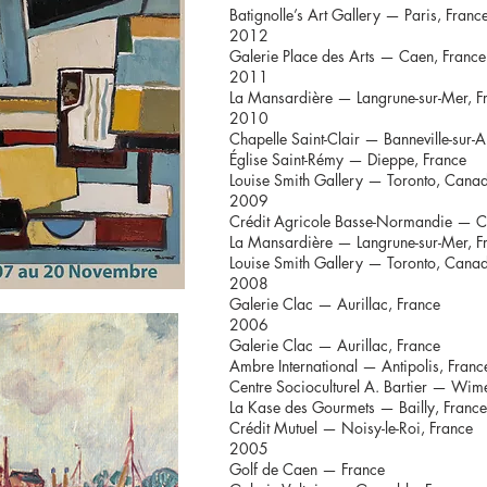
Batignolle’s Art Gallery — Paris, Franc
2012
Galerie Place des Arts — Caen, France
2011
La Mansardière — Langrune-sur-Mer, F
2010
Chapelle Saint-Clair — Banneville-sur-A
Église Saint-Rémy — Dieppe, France
Louise Smith Gallery — Toronto, Cana
2009
Crédit Agricole Basse-Normandie — C
La Mansardière — Langrune-sur-Mer, F
Louise Smith Gallery — Toronto, Cana
2008
Galerie Clac — Aurillac, France
2006
Galerie Clac — Aurillac, France
Ambre International — Antipolis, Franc
Centre Socioculturel A. Bartier — Wim
La Kase des Gourmets — Bailly, France
Crédit Mutuel — Noisy-le-Roi, France
2005
Golf de Caen — France