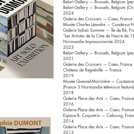
Belart Gallery — Brussels, Belgium (pe
Belart Gallery — Brussels, Belgium (O
2024
Galerie des Croisiers — Caen, France
Musée Charles Léandre — Condé-sur-N
Galerie Indian Summer — Île de Ré, Fr
“Les Artistes de la Côte de Nacre de 
Normandie Impressionniste 2024
2023
Belart Gallery — Brussels, Belgium (pe
2021
Galerie des Croisiers — Caen, France
Château de Regnéville — France
2019
Musée Quesnel-Morinière — Coutances
(France 3 Normandie television feature
2018
Galerie Place des Arts — Caen, France
2016
Galerie Place des Arts — Caen, France
Espace B. Coquatrix — Cabourg, Fran
2014
Galerie Place des Arts — Caen, France
2013