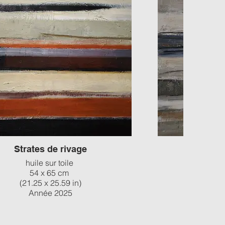
Strates de rivage
Lign
huile sur toile
huile 
54 x 65 cm
6
(21.25 x 25.59 in)
(23.
Année 2025
A