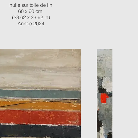
huile sur toile de lin
huile 
60 x 60 cm
5
(23.62 x 23.62 in)
(21,
Année 2024
a