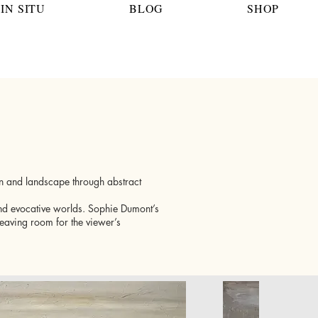
IN SITU
BLOG
SHOP
on and landscape through abstract
 and evocative worlds. Sophie Dumont’s
leaving room for the viewer’s