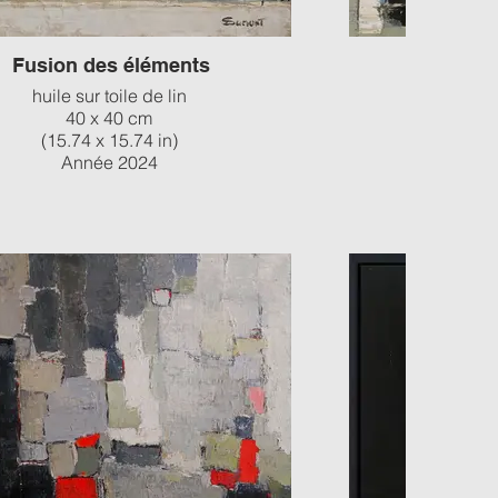
Fusion des éléments
D
huile sur toile de lin
Huile 
40 x 40 cm
(15.74 x 15.74 in)
(25,59 x
Année 2024
a