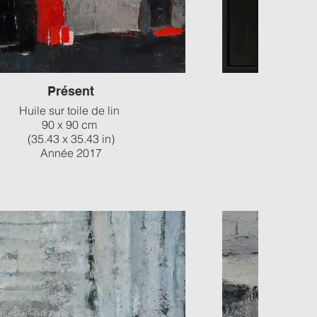
Présent
Huile sur toile de lin
huile et col
90 x 90 cm
6
(35.43 x 35.43 in)
23.6
Année 2017