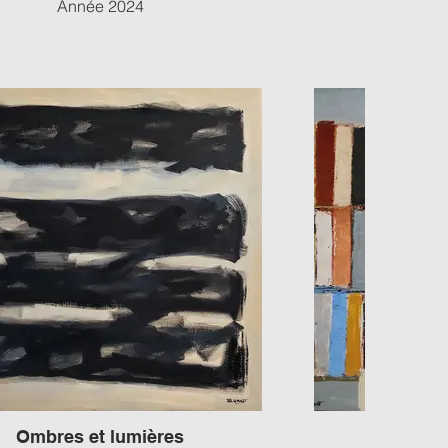
Année 2024
Dimensi
80 x 61 c
A
Ombres et lumières
l'Unive