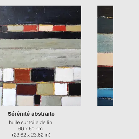
Sérénité abstraite
Paysa
huile sur toile de lin
hui
60 x 60 cm
7
(23.62 x 23.62 in)
(28.